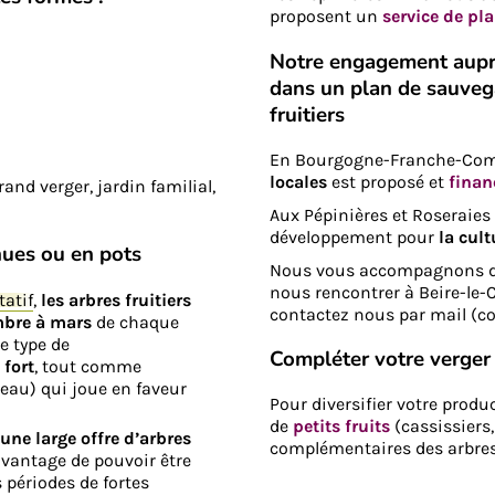
proposent un
service de pl
Notre engagement aupr
dans un plan de sauvega
fruitiers
En Bourgogne-Franche-Com
locales
est proposé et
finan
nd verger, jardin familial,
Aux Pépinières et Roseraie
développement pour
la cul
nues ou en pots
Nous vous accompagnons dan
nous rencontrer à Beire-le-C
tatif
,
les arbres fruitiers
contactez nous par mail (
bre à mars
de chaque
e type de
Compléter votre verger o
fort
, tout comme
reau) qui joue en faveur
Pour diversifier votre prod
de
petits fruits
(cassissiers,
une large offre d’arbres
complémentaires des arbres 
’avantage de pouvoir être
 périodes de fortes