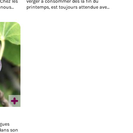
.Chez les
verger à consommer dès la fin du
, nous
printemps, est toujours attendue avec
logue de
impatience aussi bien par les enfants
es
que par les adultes. Sous la
aux plus
nomination générique de cerise, on
 Sainte
retrouve les bigarreaux, les guignes, les
 Pruneau
griottes et les cerises vraies, avec une
 pruniers
période de cueillette allant de fin mai à
ogique.
mi-juillet.Les meilleures cerises sont
celles que l'on déguste directement sur
l'arbre mais leur conservation fraiche
est limitée dans le temps. La
transformation en compote, bocaux,
confiture, kirch, séchage, congélation ...
est multiple et permet de pouvoir
retrouver les saveurs des cerises toute
l'année.
igues
 dans son