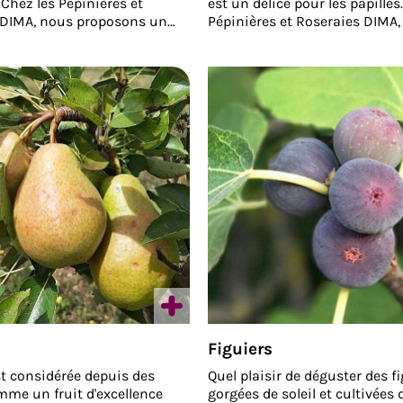
.Chez les Pépinières et
est un délice pour les papilles
 DIMA, nous proposons un
Pépinières et Roseraies DIMA
 catalogue de presque
proposons un très large cata
ix variétés de pommiers :
variétés de pruniers : allant d
lassiques, Granny Smith,
fameuses Mirabelle de Nancy 
Reinettes aux plus originales
originales variétés telles que
 collection telles que
Catherine avec son passé 'Le
e l’Auxois ou Patte de
de Vitteaux’.La plupart de nos
lupart de nos pommiers sont
sont certifiés agriculture biol
griculture biologique.
Figuiers
st considérée depuis des
Quel plaisir de déguster des f
mme un fruit d'excellence
gorgées de soleil et cultivées