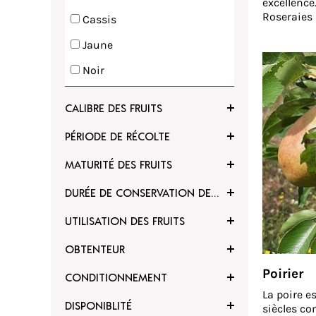
excellence
Roseraies
Cassis
très large
soixante-d
Jaune
des plus c
Noir
Reine des 
variétés de
Orange
Ménagère d
CALIBRE DES FRUITS
loup.La p
Rose
certifiés a
PÉRIODE DE RÉCOLTE
Rouge
MATURITÉ DES FRUITS
Vert
DURÉE DE CONSERVATION DES FRUITS
Violet
UTILISATION DES FRUITS
OBTENTEUR
Poirier
CONDITIONNEMENT
La poire e
DISPONIBLITÉ
siècles co