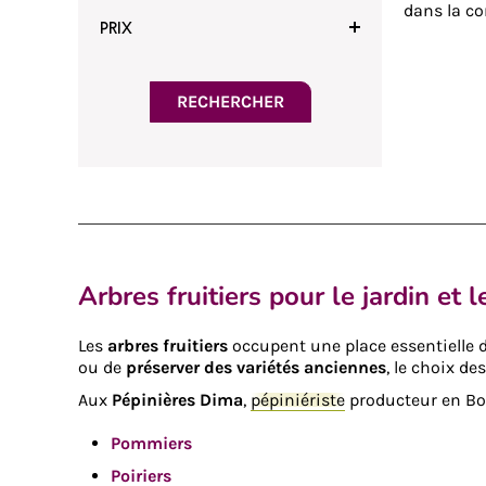
dans la co
PRIX
fruits de t
RECHERCHER
Arbres fruitiers pour le jardin et 
Les
arbres fruitiers
occupent une place essentielle da
ou de
préserver des variétés anciennes
, le choix d
Aux
Pépinières Dima
,
pépiniériste
producteur en Bou
Pommiers
Poiriers