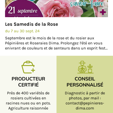
Les Samedis de la Rose
du 7 au 30 sept. 24
Septembre est le mois de la rose et du rosier aux
Pépinières et Roseraies Dima. Prolongez l’été en vous
enivrant de couleurs et de senteurs dans un esprit festif
autour de la rose … Du 7 au 30 septembre,…
PRODUCTEUR
CONSEIL
CERTIFIÉ
PERSONNALISÉ
Près de 400 variétés de
Diagnostic à partir de
rosiers cultivées en
photos, par mail :
racines nues ou en pots.
contact@pepinieres-
Agriculture raisonnée
dima.com