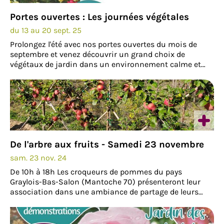
Portes ouvertes : Les journées végétales
du 13 au 20 sept. 25
Prolongez l'été avec nos portes ouvertes du mois de
septembre et venez découvrir un grand choix de
végétaux de jardin dans un environnement calme et
bucolique aux portes de Dijon. Arbres fruitiers, petits
fruits, plantes vivaces, arbres et arbustes…
De l'arbre aux fruits - Samedi 23 novembre
sam. 23 nov. 24
De 10h à 18h Les croqueurs de pommes du pays
Graylois-Bas-Salon (Mantoche 70) présenteront leur
association dans une ambiance de partage de leurs
savoir-faire et de leurs connaissances. Au programme :-
Exposition de variétés de fruits locales et anciennes
(pommes,…