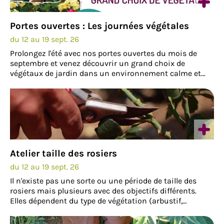
Portes ouvertes : Les journées végétales
du 12 au 19 sept. 26
Prolongez l'été avec nos portes ouvertes du mois de
septembre et venez découvrir un grand choix de
végétaux de jardin dans un environnement calme et
bucolique aux portes de Dijon. Arbres fruitiers, petits
fruits, plantes vivaces, arbres et arbustes…
Atelier taille des rosiers
du 12 au 19 sept. 26
Il n'existe pas une sorte ou une période de taille des
rosiers mais plusieurs avec des objectifs différents.
Elles dépendent du type de végétation (arbustif,
buisson, grimpant, couvre-sol) ainsi que de la saison.
Nous vous invitons à participer à un…